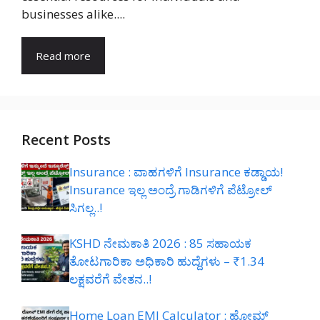
businesses alike....
Read more
Recent Posts
Insurance : ವಾಹಗಳಿಗೆ Insurance ಕಡ್ಡಾಯ!
Insurance ಇಲ್ಲ ಅಂದ್ರೆ ಗಾಡಿಗಳಿಗೆ ಪೆಟ್ರೋಲ್
ಸಿಗಲ್ಲ..!
KSHD ನೇಮಕಾತಿ 2026 : 85 ಸಹಾಯಕ
ತೋಟಗಾರಿಕಾ ಅಧಿಕಾರಿ ಹುದ್ದೆಗಳು – ₹1.34
ಲಕ್ಷವರೆಗೆ ವೇತನ..!
Home Loan EMI Calculator : ಹೋಮ್