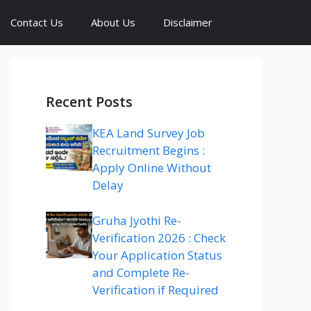
Contact Us
About Us
Disclaimer
Recent Posts
KEA Land Survey Job
Recruitment Begins :
Apply Online Without
Delay
Gruha Jyothi Re-
Verification 2026 : Check
Your Application Status
and Complete Re-
Verification if Required