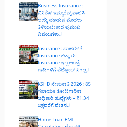
Business Insurance :
ಬಿಸಿನೆಸ್ ಇನ್ಶೂರೆನ್ಸ್ ಪಾಲಿಸಿ
ಆಯ್ಕೆ ಮಾಡುವ ಮೊದಲು
ತಿಳಿಯಬೇಕಾದ ಪ್ರಮುಖ
ವಿಷಯಗಳು..!
Insurance : ವಾಹಗಳಿಗೆ
Insurance ಕಡ್ಡಾಯ!
Insurance ಇಲ್ಲ ಅಂದ್ರೆ
ಗಾಡಿಗಳಿಗೆ ಪೆಟ್ರೋಲ್ ಸಿಗಲ್ಲ..!
KSHD ನೇಮಕಾತಿ 2026 : 85
ಸಹಾಯಕ ತೋಟಗಾರಿಕಾ
ಅಧಿಕಾರಿ ಹುದ್ದೆಗಳು – ₹1.34
ಲಕ್ಷವರೆಗೆ ವೇತನ..!
Home Loan EMI
Calculator : ಹೋಮ್