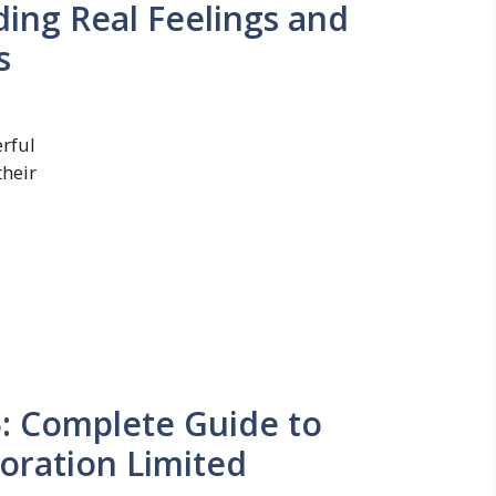
ing Real Feelings and
s
erful
heir
: Complete Guide to
oration Limited